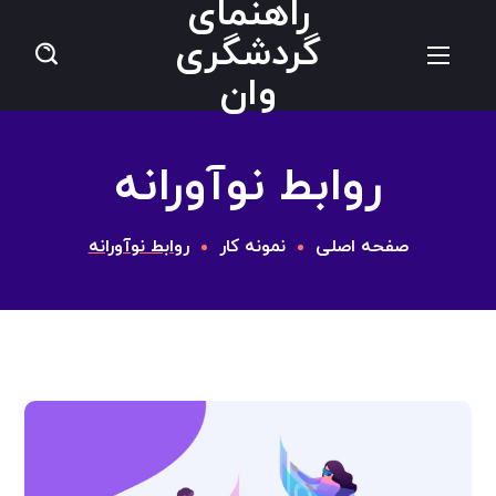
راهنمای
ر
گردشگری
گ
وان
و
روابط نوآورانه
ص
ر
صفحه اصلی
نمونه کار
روابط نوآورانه
ش
ج
ز
م
ر