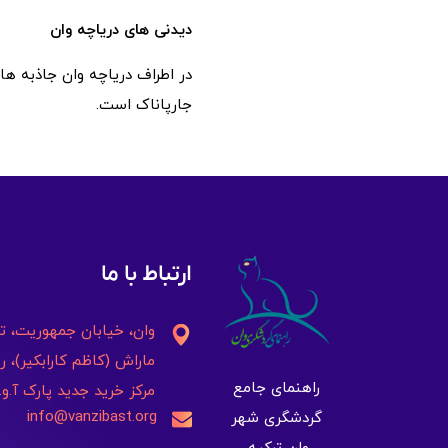
دیدنی های دریاچه وان
در اطراف دریاچه وان جاذبه ها 
جارپاناک است.
ارتباط با ما
وان، خیابان جمهوریت، ت
ماراش (کاظم کارابکیر)، ر
راهنمای جامع
مرکز خرید جدید پارک آ.و.
info@vanzibast.org
گردشگری شهر