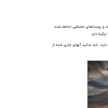
لومتر مربع دارد و در اطراف با شهرها و روستاهای مختلفی احاطه شده
ترکیه دارد.
وان برسید، در اطراف، کوه های بلند و سر به فلک کشیده ای می بینید که ارتفاعی نزدیک 1300 متر دارند. باید بدانید آبهای جاری شده از